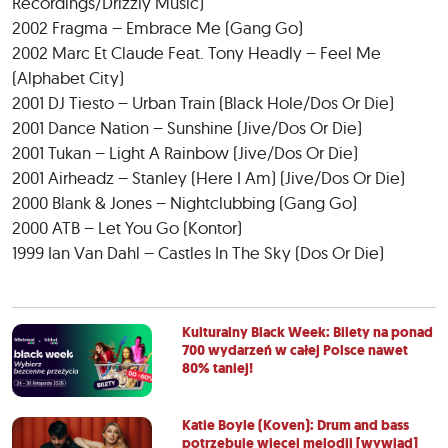
Recordings/Drizzly Music)
2002 Fragma – Embrace Me (Gang Go)
2002 Marc Et Claude Feat. Tony Headly – Feel Me
(Alphabet City)
2001 DJ Tiesto – Urban Train (Black Hole/Dos Or Die)
2001 Dance Nation – Sunshine (Jive/Dos Or Die)
2001 Tukan – Light A Rainbow (Jive/Dos Or Die)
2001 Airheadz – Stanley (Here I Am) (Jive/Dos Or Die)
2000 Blank & Jones – Nightclubbing (Gang Go)
2000 ATB – Let You Go (Kontor)
1999 Ian Van Dahl – Castles In The Sky (Dos Or Die)
Kulturalny Black Week: Bilety na ponad
700 wydarzeń w całej Polsce nawet
80% taniej!
Katie Boyle (Koven): Drum and bass
potrzebuje więcej melodii [wywiad]