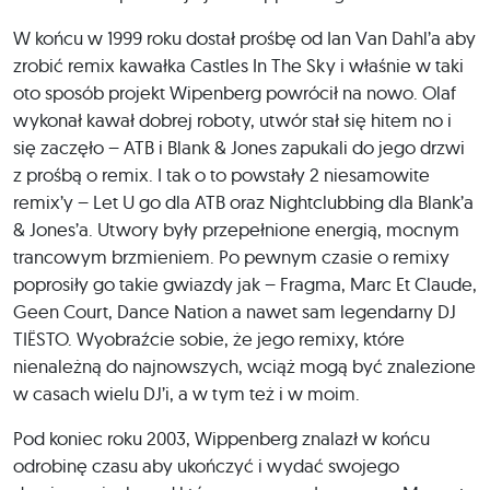
W końcu w 1999 roku dostał prośbę od Ian Van Dahl’a aby
zrobić remix kawałka Castles In The Sky i właśnie w taki
oto sposób projekt Wipenberg powrócił na nowo. Olaf
wykonał kawał dobrej roboty, utwór stał się hitem no i
się zaczęło – ATB i Blank & Jones zapukali do jego drzwi
z prośbą o remix. I tak o to powstały 2 niesamowite
remix’y – Let U go dla ATB oraz Nightclubbing dla Blank’a
& Jones’a. Utwory były przepełnione energią, mocnym
trancowym brzmieniem. Po pewnym czasie o remixy
poprosiły go takie gwiazdy jak – Fragma, Marc Et Claude,
Geen Court, Dance Nation a nawet sam legendarny DJ
TIËSTO. Wyobraźcie sobie, że jego remixy, które
nienależną do najnowszych, wciąż mogą być znalezione
w casach wielu DJ’i, a w tym też i w moim.
Pod koniec roku 2003, Wippenberg znalazł w końcu
odrobinę czasu aby ukończyć i wydać swojego