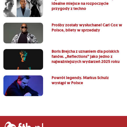
idealne miejsce na rozpoczęcie
przygody z techno
Prośby zostały wysłuchane! Carl Cox w
Polsce, bilety w sprzedaży
Boris Brejcha z uznaniem dla polskich
fanów. „Reflections” jako jedno z
najważniejszych wydarzeń 2025 roku
Powrót legendy. Markus Schulz
wystąpi w Polsce