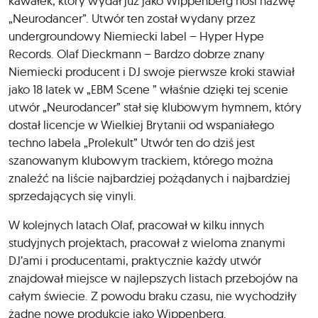
kawałek, który wydał już jako Wippenberg nosi nazwę
„Neurodancer”. Utwór ten został wydany przez
undergroundowy Niemiecki label – Hyper Hype
Records. Olaf Dieckmann – Bardzo dobrze znany
Niemiecki producent i DJ swoje pierwsze kroki stawiał
jako 18 latek w „EBM Scene ” właśnie dzięki tej scenie
utwór „Neurodancer” stał się klubowym hymnem, który
dostał licencje w Wielkiej Brytanii od wspaniałego
techno labela „Prolekult” Utwór ten do dziś jest
szanowanym klubowym trackiem, którego można
znaleźć na liście najbardziej pożądanych i najbardziej
sprzedających się vinyli.
W kolejnych latach Olaf, pracował w kilku innych
studyjnych projektach, pracował z wieloma znanymi
DJ’ami i producentami, praktycznie każdy utwór
znajdował miejsce w najlepszych listach przebojów na
całym świecie. Z powodu braku czasu, nie wychodziły
żadne nowe produkcje jako Wippenberg.