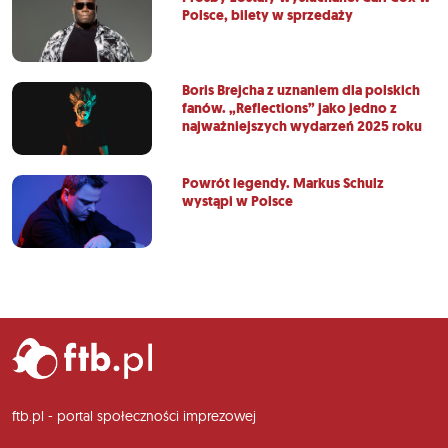
Polsce, bilety w sprzedaży
Boris Brejcha z uznaniem dla polskich
fanów. „Reflections” jako jedno z
najważniejszych wydarzeń 2025 roku
Powrót legendy. Markus Schulz
wystąpi w Polsce
ftb.pl - portal społeczności imprezowej