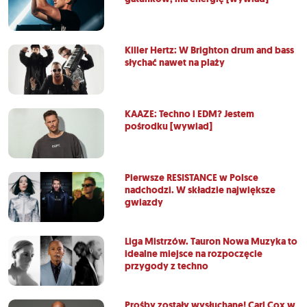
Killer Hertz: W Brighton drum and bass
słychać nawet na plaży
KAAZE: Techno i EDM? Jestem
pośrodku [wywiad]
Pierwsze RESISTANCE w Polsce
nadchodzi. W składzie największe
gwiazdy
Liga Mistrzów. Tauron Nowa Muzyka to
idealne miejsce na rozpoczęcie
przygody z techno
Prośby zostały wysłuchane! Carl Cox w