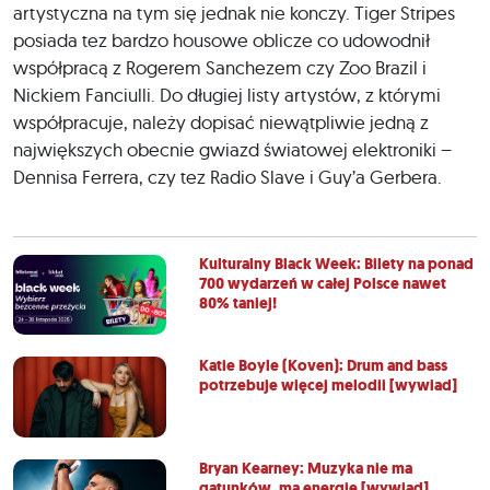
artystyczna na tym się jednak nie konczy. Tiger Stripes
posiada tez bardzo housowe oblicze co udowodnił
współpracą z Rogerem Sanchezem czy Zoo Brazil i
Nickiem Fanciulli. Do długiej listy artystów, z którymi
współpracuje, należy dopisać niewątpliwie jedną z
największych obecnie gwiazd światowej elektroniki –
Dennisa Ferrera, czy tez Radio Slave i Guy’a Gerbera.
Kulturalny Black Week: Bilety na ponad
700 wydarzeń w całej Polsce nawet
80% taniej!
Katie Boyle (Koven): Drum and bass
potrzebuje więcej melodii [wywiad]
Bryan Kearney: Muzyka nie ma
gatunków, ma energię [wywiad]