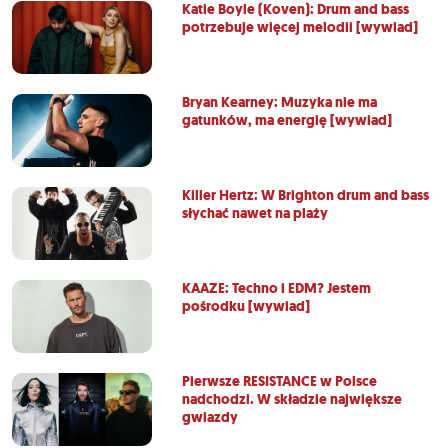
Katie Boyle (Koven): Drum and bass
potrzebuje więcej melodii [wywiad]
Bryan Kearney: Muzyka nie ma
gatunków, ma energię [wywiad]
Killer Hertz: W Brighton drum and bass
słychać nawet na plaży
KAAZE: Techno i EDM? Jestem
pośrodku [wywiad]
Pierwsze RESISTANCE w Polsce
nadchodzi. W składzie największe
gwiazdy