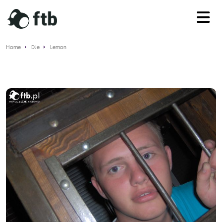
Home
DJe
Lemon
Lemon