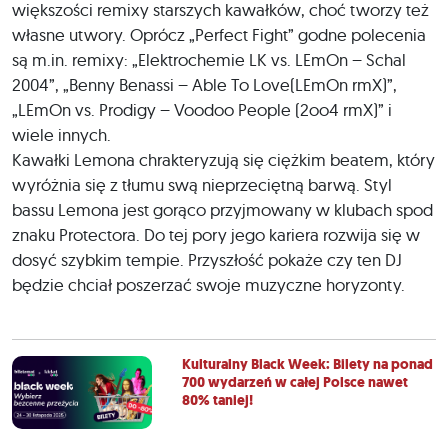
większości remixy starszych kawałków, choć tworzy też
własne utwory. Oprócz „Perfect Fight” godne polecenia
są m.in. remixy: „Elektrochemie LK vs. LEmOn – Schal
2004”, „Benny Benassi – Able To Love(LEmOn rmX)”,
„LEmOn vs. Prodigy – Voodoo People (2oo4 rmX)” i
wiele innych.
Kawałki Lemona chrakteryzują się ciężkim beatem, który
wyróżnia się z tłumu swą nieprzeciętną barwą. Styl
bassu Lemona jest gorąco przyjmowany w klubach spod
znaku Protectora. Do tej pory jego kariera rozwija się w
dosyć szybkim tempie. Przyszłość pokaże czy ten DJ
będzie chciał poszerzać swoje muzyczne horyzonty.
Kulturalny Black Week: Bilety na ponad
700 wydarzeń w całej Polsce nawet
80% taniej!