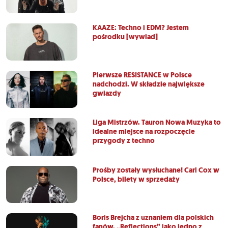
KAAZE: Techno i EDM? Jestem
pośrodku [wywiad]
Pierwsze RESISTANCE w Polsce
nadchodzi. W składzie największe
gwiazdy
Liga Mistrzów. Tauron Nowa Muzyka to
idealne miejsce na rozpoczęcie
przygody z techno
Prośby zostały wysłuchane! Carl Cox w
Polsce, bilety w sprzedaży
Boris Brejcha z uznaniem dla polskich
fanów. „Reflections” jako jedno z