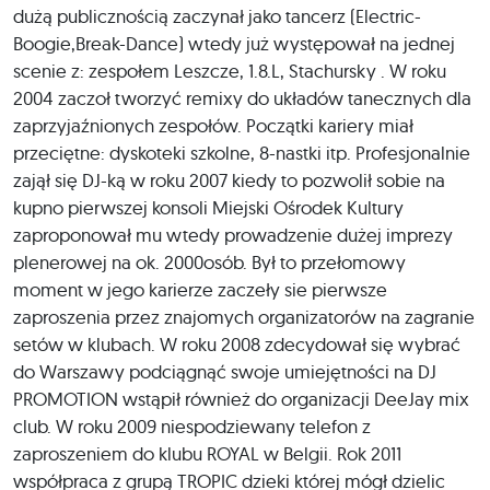
dużą publicznością zaczynał jako tancerz (Electric-
Boogie,Break-Dance) wtedy już występował na jednej
scenie z: zespołem Leszcze, 1.8.L, Stachursky . W roku
2004 zaczoł tworzyć remixy do układów tanecznych dla
zaprzyjaźnionych zespołów. Początki kariery miał
przeciętne: dyskoteki szkolne, 8-nastki itp. Profesjonalnie
zajął się DJ-ką w roku 2007 kiedy to pozwolił sobie na
kupno pierwszej konsoli Miejski Ośrodek Kultury
zaproponował mu wtedy prowadzenie dużej imprezy
plenerowej na ok. 2000osób. Był to przełomowy
moment w jego karierze zaczeły sie pierwsze
zaproszenia przez znajomych organizatorów na zagranie
setów w klubach. W roku 2008 zdecydował się wybrać
do Warszawy podciągnąć swoje umiejętności na DJ
PROMOTION wstąpił również do organizacji DeeJay mix
club. W roku 2009 niespodziewany telefon z
zaproszeniem do klubu ROYAL w Belgii. Rok 2011
współpraca z grupą TROPIC dzieki której mógł dzielic