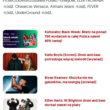
Protector(Mistrzostawa Polski) -Uniejów, ELEKTROWNIA
-Łódź. Otwarcie Versace, Armani Jeans -Łódź, FEVER
-Łódź, UnderGround -Łódź,
Kulturalny Black Week: Bilety na ponad
700 wydarzeń w całej Polsce nawet
80% taniej!
Katie Boyle (Koven): Drum and bass
potrzebuje więcej melodii [wywiad]
Bryan Kearney: Muzyka nie ma
gatunków, ma energię [wywiad]
Killer Hertz: W Brighton drum and bass
słychać nawet na plaży