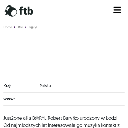
Home
DJe
B@ryl
B@ryl
Kraj:
Polska
www:
Just2one aKa B@RYL Robert Baryłko urodzony w Łodzi.
Od najmłodszych lat interesowała go muzyka kontakt z