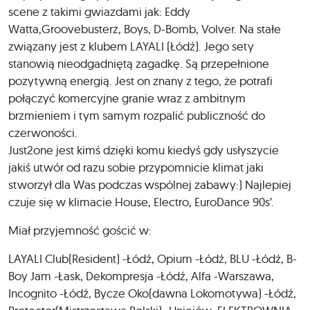
scene z takimi gwiazdami jak: Eddy
Watta,Groovebusterz, Boys, D-Bomb, Volver. Na stałe
związany jest z klubem LAYALI (Łódź). Jego sety
stanowią nieodgadniętą zagadkę. Są przepełnione
pozytywną energią. Jest on znany z tego, że potrafi
połączyć komercyjne granie wraz z ambitnym
brzmieniem i tym samym rozpalić publiczność do
czerwoności.
Just2one jest kimś dzięki komu kiedyś gdy usłyszycie
jakiś utwór od razu sobie przypomnicie klimat jaki
stworzył dla Was podczas wspólnej zabawy:) Najlepiej
czuje się w klimacie House, Electro, EuroDance 90s’.
Miał przyjemność gościć w:
LAYALI Club(Resident) -Łódź, Opium -Łódź, BLU -Łódź, B-
Boy Jam -Łask, Dekompresja -Łódź, Alfa -Warszawa,
Incognito -Łódź, Bycze Oko(dawna Lokomotywa) -Łódź,