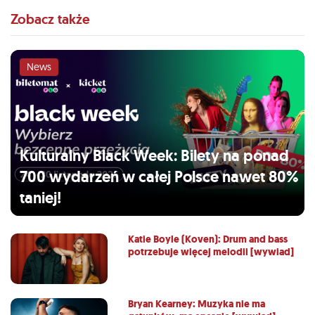
Zobacz także
News
Kulturalny Black Week: Bilety na ponad
700 wydarzeń w całej Polsce nawet 80%
taniej!
Katie Boyle (Koven): Drum and bass
potrzebuje więcej melodii [wywiad]
Bryan Kearney: Muzyka nie ma