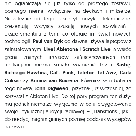
nie ograniczają się już tylko do prostego zestawu,
opartego niemal wyłącznie na deckach i mikserze.
Niezależnie od tego, jaki styl muzyki elektronicznej
prezentują, wszyscy szukają nowych rozwiązań i
eksperymentują z tym, co oferuje im świat nowych
technologii.
Paul van Dyk
od dawna używa laptopów z
zainstalowanymi
Live! Abletona i Scratch Live
, a wśród
grona znanych artystów zafascynowanych tymi
aplikacjami można śmiało wymienić też i
Sashę,
Richiego Hawtina, Daft Punk, Telefon Tel Aviv, Carla
Coksa
czy
Armina van Buurena
. Również sam bohater
tego newsa,
John Digweed
, przyznał już wcześniej, że
korzystał z Ableton Live! Do tej pory program ten służył
mu jednak niemalże wyłącznie w celu przygotowania
swojej cyklicznej audycji radiowej – „Transitions”, jak i
do reedycji nagrań granych później podczas występów
na żywo.