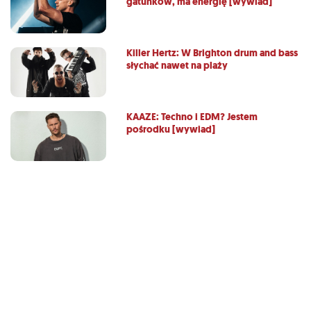
gatunków, ma energię [wywiad]
Killer Hertz: W Brighton drum and bass
słychać nawet na plaży
KAAZE: Techno i EDM? Jestem
pośrodku [wywiad]