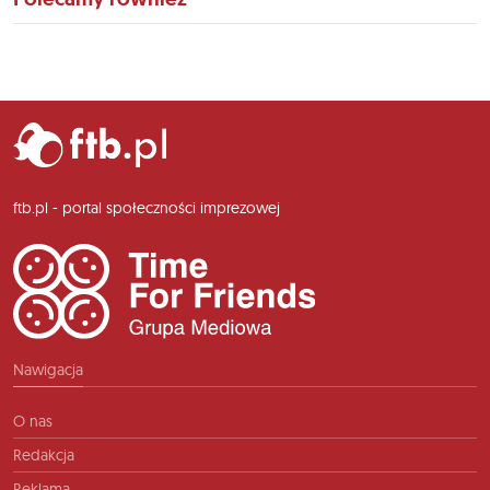
ftb.pl - portal społeczności imprezowej
Nawigacja
O nas
Redakcja
Reklama