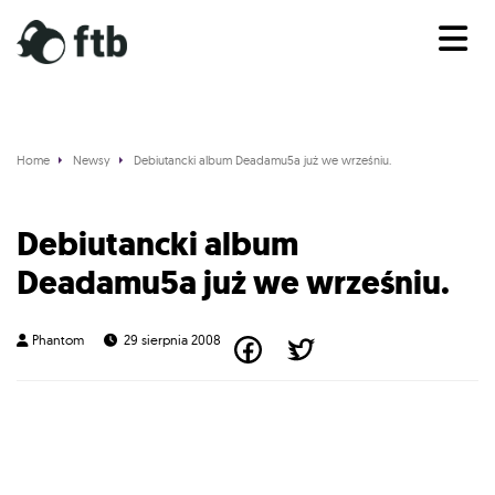
Home
Newsy
Debiutancki album Deadamu5a już we wrześniu.
News
Debiutancki album
Deadamu5a już we wrześniu.
Phantom
29 sierpnia 2008