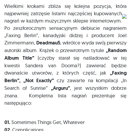
Wielkimi krokami zbliża się kolejna pozycja, która
najpewniej zatrzęsie list
ami najczęściej kupowanych
nagrań w każdym muzycznym sklepie internetowym.
Po zeszłorocznym sensacyjnym debiucie nagraniem
„Faxing Berlin”, kanadyjski didżej i producent Joel
Zimmermann,
Deadmau5
, wkrótce wyda swój pierwszy
autorski album. Krążek o przewrotnym tytule
„Random
Album Title”
(czyżby starał się naśladować w tej
kwestii Sandera van Doorna?) zawierać będzie
dwanaście utworów, z których część, jak
„Faxing
Berlin”, „Not Exactly”
czy zawarte na kompilacji „In
Search of Sunrise”
„Arguru”
, jest wszystkim dobrze
znana. Kompletna lista nagrań prezentuje się
następująco:
01.
Sometimes Things Get, Whatever
02.
Complications