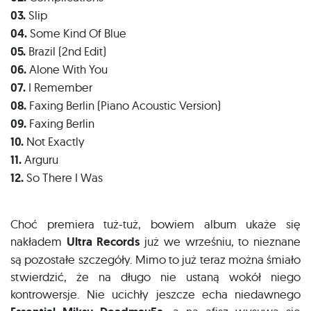
03.
Slip
04.
Some Kind Of Blue
05.
Brazil (2nd Edit)
06.
Alone With You
07.
I Remember
08.
Faxing Berlin (Piano Acoustic Version)
09.
Faxing Berlin
10.
Not Exactly
11.
Arguru
12.
So There I Was
Choć premiera tuż-tuż, bowiem album ukaże się
nakładem
Ultra Records
już we wrześniu, to nieznane
są pozostałe szczegóły. Mimo to już teraz można śmiało
stwierdzić, że na długo nie ustaną wokół niego
kontrowersje. Nie ucichły jeszcze echa niedawnego