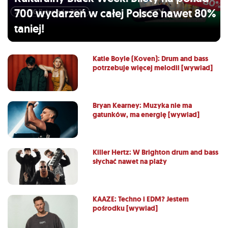
700 wydarzeń w całej Polsce nawet 80%
taniej!
Katie Boyle (Koven): Drum and bass
potrzebuje więcej melodii [wywiad]
Bryan Kearney: Muzyka nie ma
gatunków, ma energię [wywiad]
Killer Hertz: W Brighton drum and bass
słychać nawet na plaży
KAAZE: Techno i EDM? Jestem
pośrodku [wywiad]