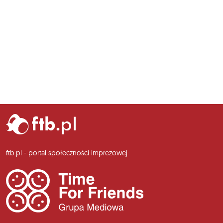
ftb.pl - portal społeczności imprezowej