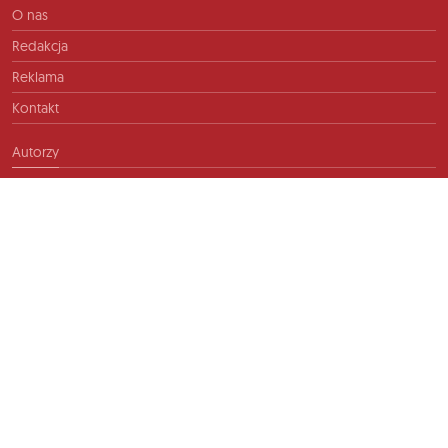
O nas
Redakcja
Reklama
Kontakt
Autorzy
Kontakt
info@ftb.pl
2026 © TIME FOR FRIENDS sp. z o.o. Wszelkie prawa zastrzeżone.
Polityka prywatności