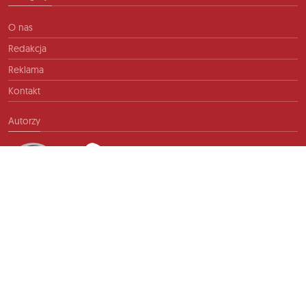
O nas
Redakcja
Reklama
Kontakt
Autorzy
Kontakt
info@ftb.pl
2026 © TIME FOR FRIENDS sp. z o.o. Wszelkie prawa zastrzeżone.