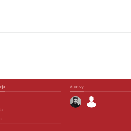
cja
Autorzy
ja
a