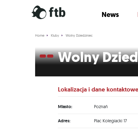
News
Home
Kluby
Wolny Dziedziniec
Wolny Dzied
Lokalizacja i dane kontaktow
Miasto:
Poznań
Adres:
Plac Kolegiacki 17