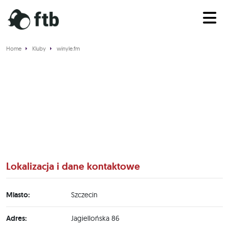
Home
Kluby
winyle.fm
winyle.fm
Lokalizacja i dane kontaktowe
Miasto:
Szczecin
Adres:
Jagiellońska 86