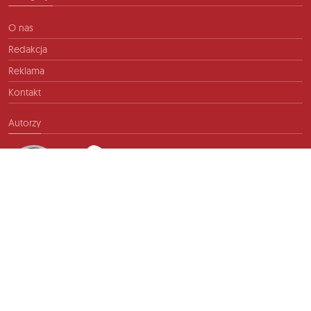
O nas
Redakcja
Reklama
Kontakt
Autorzy
Kontakt
info@ftb.pl
2026 © TIME FOR FRIENDS sp. z o.o. Wszelkie prawa zastrzeżone.