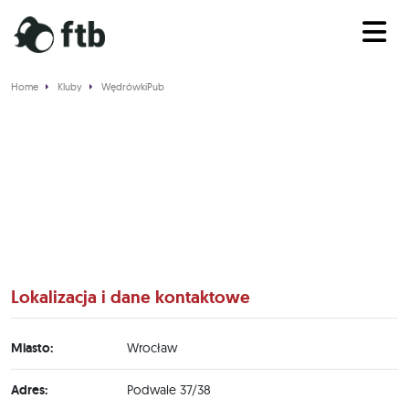
Home
Kluby
WędrówkiPub
WędrówkiPub
Lokalizacja i dane kontaktowe
Miasto:
Wrocław
Adres:
Podwale 37/38