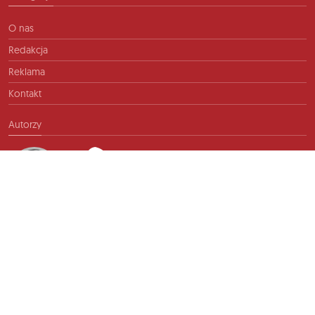
O nas
Redakcja
Reklama
Kontakt
Autorzy
Kontakt
info@ftb.pl
2026 © TIME FOR FRIENDS sp. z o.o. Wszelkie prawa zastrzeżone.