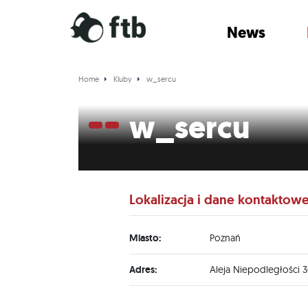
News
Home
Kluby
w_sercu
w_sercu
Lokalizacja i dane kontaktow
Miasto:
Poznań
Adres:
Aleja Niepodległości 