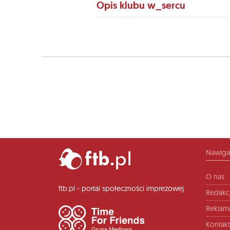
Opis klubu w_sercu
Nawiga
O nas
ftb.pl - portal społeczności imprezowej
Redakc
Reklam
Kontakt