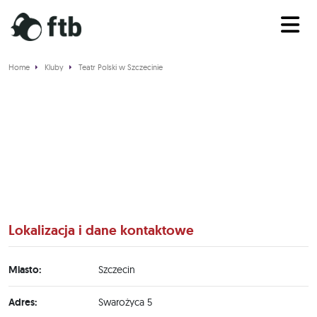
Home
Kluby
Teatr Polski w Szczecinie
Teatr Polski w Szczecinie
Lokalizacja i dane kontaktowe
Miasto:
Szczecin
Adres:
Swarożyca 5