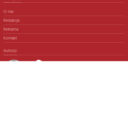
O nas
Redakcja
Reklama
Kontakt
Autorzy
Kontakt
info@ftb.pl
2026 © TIME FOR FRIENDS sp. z o.o. Wszelkie prawa zastrzeżone.