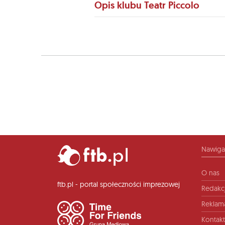
Opis klubu Teatr Piccolo
Nawiga
O nas
ftb.pl - portal społeczności imprezowej
Redakc
Reklam
Kontakt