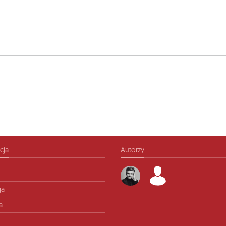
cja
Autorzy
ja
a