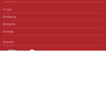
O nas
Redakcja
Reklama
Kontakt
Autorzy
Kontakt
info@ftb.pl
2026 © TIME FOR FRIENDS sp. z o.o. Wszelkie prawa zastrzeżone.