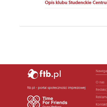
Opis klubu Studenckie Centru
Nawiga
O nas
ftb.pl - portal społeczności imprezowej
Redakc
Reklam
Kontakt