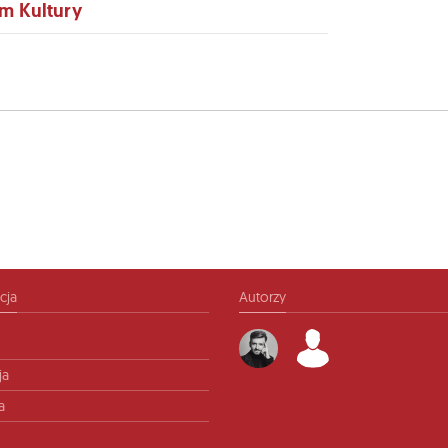
m Kultury
cja
Autorzy
ja
a