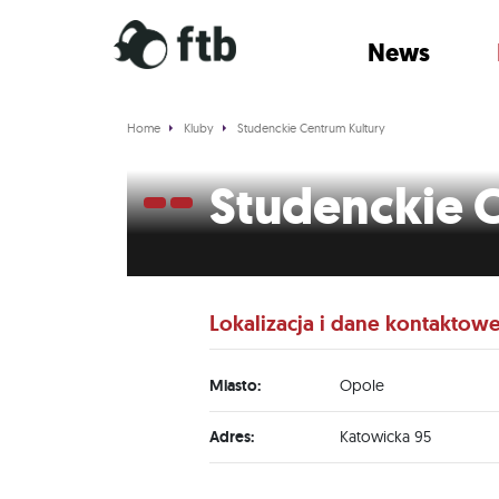
News
Home
Kluby
Studenckie Centrum Kultury
Studenckie 
Lokalizacja i dane kontaktow
Miasto:
Opole
Adres:
Katowicka 95