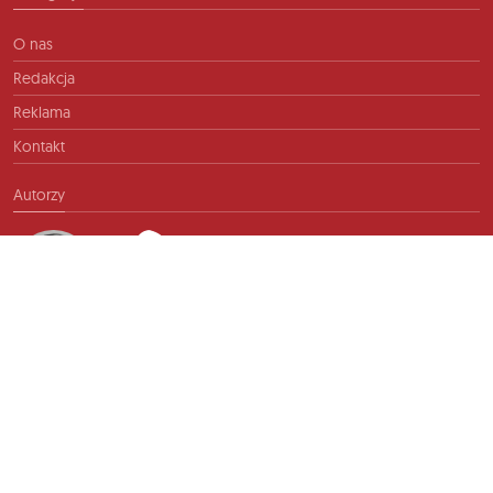
O nas
Redakcja
Reklama
Kontakt
Autorzy
Kontakt
info@ftb.pl
2026 © TIME FOR FRIENDS sp. z o.o. Wszelkie prawa zastrzeżone.