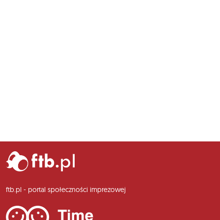
ftb.pl - portal społeczności imprezowej