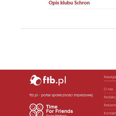
Opis klubu Schron
Nawiga
O nas
ftb.pl - portal społeczności imprezowej
Redakc
Reklam
Kontakt