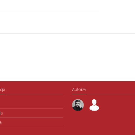
cja
Autorzy
ja
a