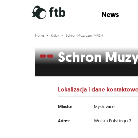
News
Home
Kluby
Schron Muzyczny MASH
Schron Muz
Lokalizacja i dane kontaktow
Miasto:
Mysłowice
Adres:
Wojska Polskiego 3