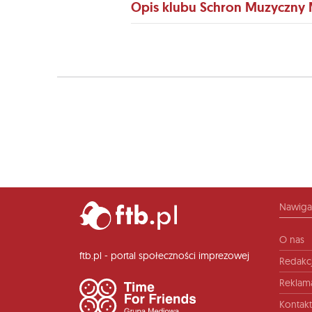
Opis klubu Schron Muzyczny
Nawiga
O nas
ftb.pl - portal społeczności imprezowej
Redakc
Reklam
Kontakt