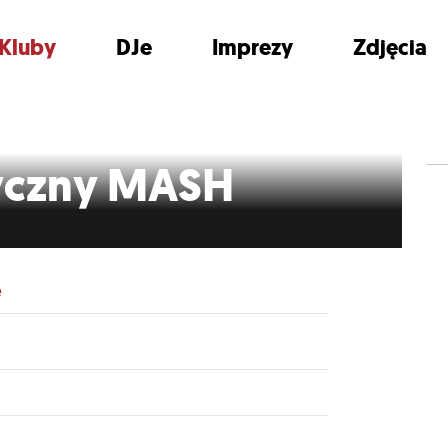
Kluby
DJe
Imprezy
Zdjęcia
yczny MASH
e