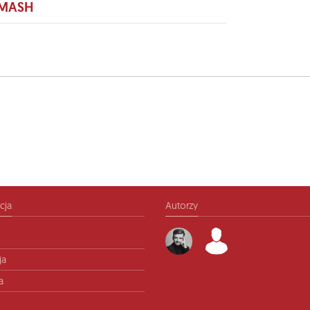
 MASH
cja
Autorzy
ja
a