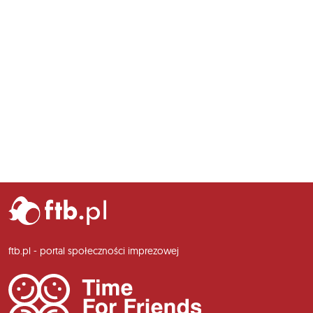
ftb.pl - portal społeczności imprezowej