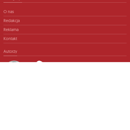
O nas
Redakcja
Reklama
Kontakt
Autorzy
Kontakt
info@ftb.pl
2026 © TIME FOR FRIENDS sp. z o.o. Wszelkie prawa zastrzeżone.