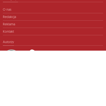
O nas
Redakcja
Reklama
Kontakt
Autorzy
Kontakt
info@ftb.pl
2026 © TIME FOR FRIENDS sp. z o.o. Wszelkie prawa zastrzeżone.