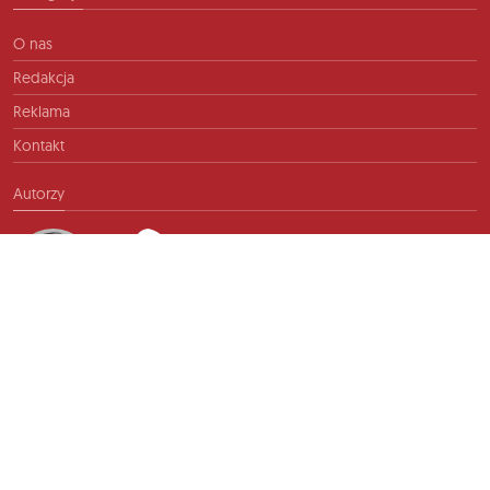
O nas
Redakcja
Reklama
Kontakt
Autorzy
Kontakt
info@ftb.pl
2026 © TIME FOR FRIENDS sp. z o.o. Wszelkie prawa zastrzeżone.