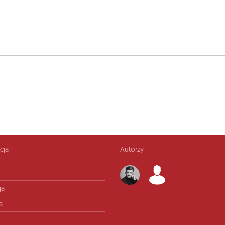
cja
Autorzy
ja
a