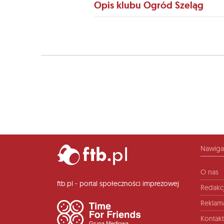
Opis klubu Ogród Szeląg
Nawiga
O nas
ftb.pl - portal społeczności imprezowej
Redakc
Reklam
Kontakt