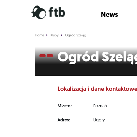
News
Home
Kluby
Ogród Szeląg
Ogród Szelą
Lokalizacja i dane kontaktow
Miasto:
Poznań
Adres:
Ugory