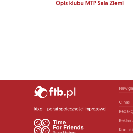
Opis klubu MTP Sala Ziemi
Nawiga
O nas
ftb.pl - portal społeczności imprezowej
Redakc
Reklam
Kontakt