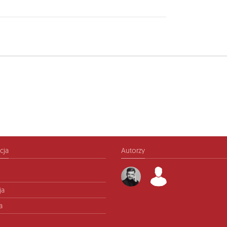
cja
Autorzy
ja
a