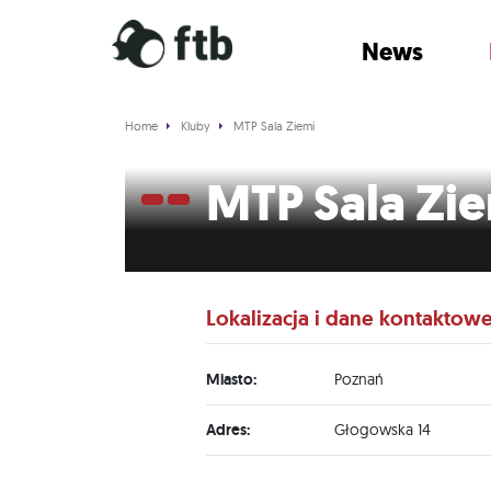
News
Home
Kluby
MTP Sala Ziemi
MTP Sala Zi
Lokalizacja i dane kontaktow
Miasto:
Poznań
Adres:
Głogowska 14