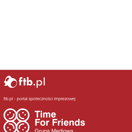
ftb.pl - portal społeczności imprezowej