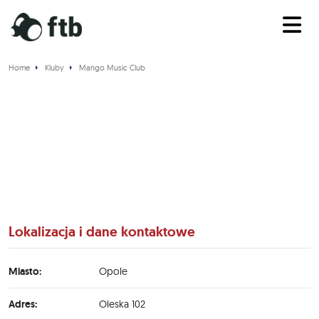
Home
Kluby
Mango Music Club
Mango Music Club
Lokalizacja i dane kontaktowe
Miasto:
Opole
Adres:
Oleska 102