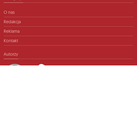
O nas
Redakcja
Reklama
Kontakt
Autorzy
Kontakt
info@ftb.pl
2026 © TIME FOR FRIENDS sp. z o.o. Wszelkie prawa zastrzeżone.