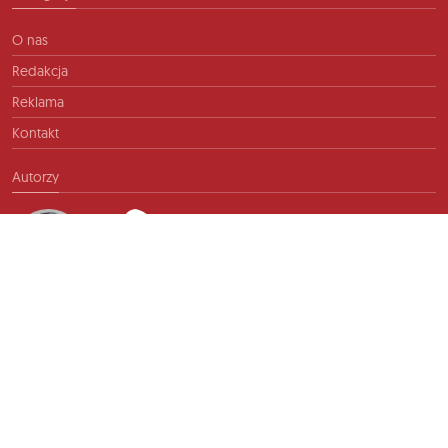
O nas
Redakcja
Reklama
Kontakt
Autorzy
Kontakt
info@ftb.pl
2026 © TIME FOR FRIENDS sp. z o.o. Wszelkie prawa zastrzeżone.