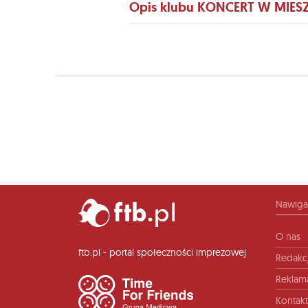
Opis klubu KONCERT W MIES
Nawiga
O nas
ftb.pl - portal społeczności imprezowej
Redakc
Reklam
Kontakt