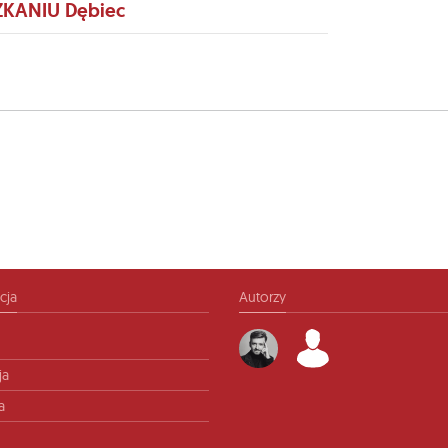
ZKANIU Dębiec
cja
Autorzy
ja
a