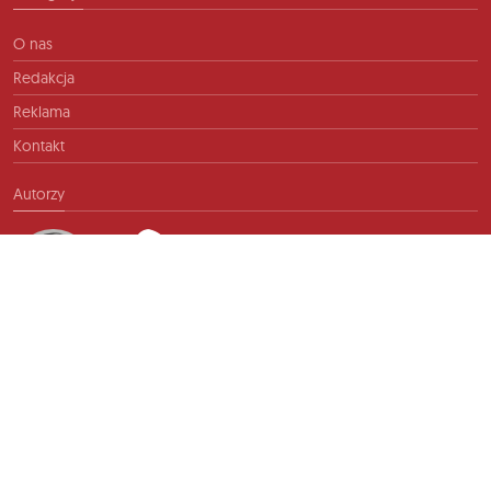
O nas
Redakcja
Reklama
Kontakt
Autorzy
Kontakt
info@ftb.pl
2026 © TIME FOR FRIENDS sp. z o.o. Wszelkie prawa zastrzeżone.