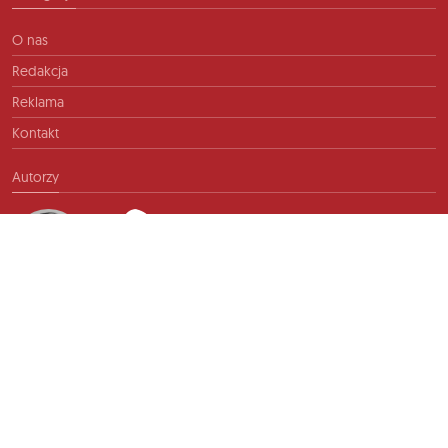
O nas
Redakcja
Reklama
Kontakt
Autorzy
Kontakt
info@ftb.pl
2026 © TIME FOR FRIENDS sp. z o.o. Wszelkie prawa zastrzeżone.