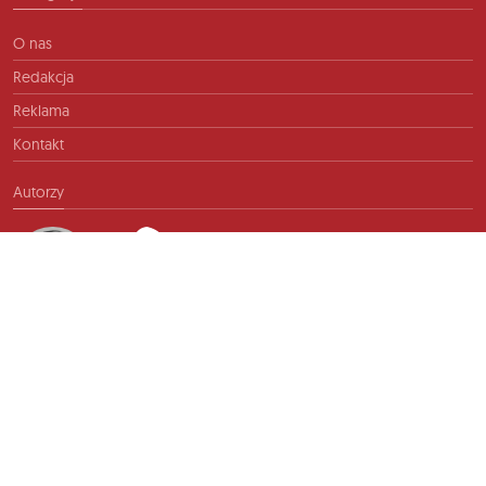
O nas
Redakcja
Reklama
Kontakt
Autorzy
Kontakt
info@ftb.pl
2026 © TIME FOR FRIENDS sp. z o.o. Wszelkie prawa zastrzeżone.