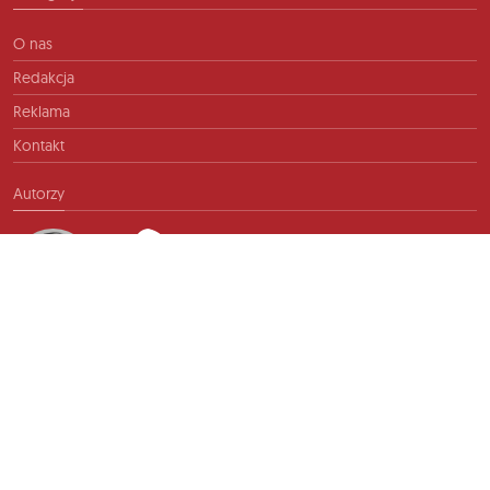
O nas
Redakcja
Reklama
Kontakt
Autorzy
Kontakt
info@ftb.pl
2026 © TIME FOR FRIENDS sp. z o.o. Wszelkie prawa zastrzeżone.