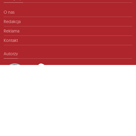
O nas
Redakcja
Reklama
Kontakt
Autorzy
Kontakt
info@ftb.pl
2026 © TIME FOR FRIENDS sp. z o.o. Wszelkie prawa zastrzeżone.