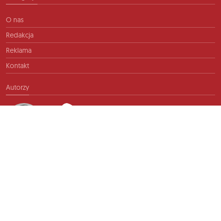
O nas
Redakcja
Reklama
Kontakt
Autorzy
Kontakt
info@ftb.pl
2026 © TIME FOR FRIENDS sp. z o.o. Wszelkie prawa zastrzeżone.