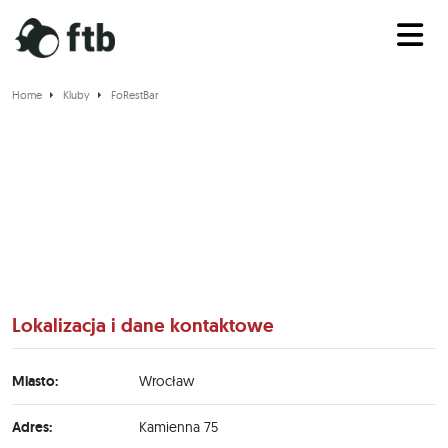
Home
Kluby
FoRestBar
FoRestBar
Lokalizacja i dane kontaktowe
Miasto:
Wrocław
Adres:
Kamienna 75