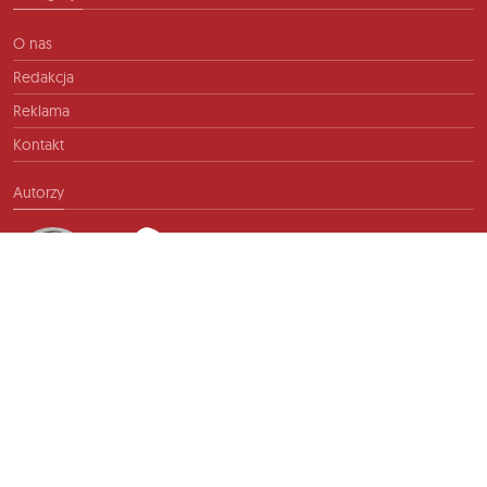
O nas
Redakcja
Reklama
Kontakt
Autorzy
Kontakt
info@ftb.pl
2026 © TIME FOR FRIENDS sp. z o.o. Wszelkie prawa zastrzeżone.