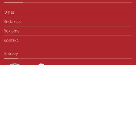
O nas
Redakcja
Reklama
Kontakt
Autorzy
Kontakt
info@ftb.pl
2026 © TIME FOR FRIENDS sp. z o.o. Wszelkie prawa zastrzeżone.