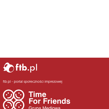
ftb.pl - portal społeczności imprezowej