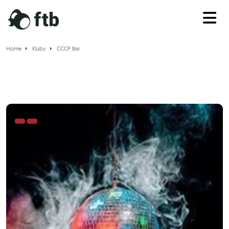
Home
Kluby
CCCP Bar
CCCP Bar