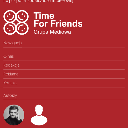
ftb.pl - portal społeczności imprezowej
Nawigacja
O nas
Redakcja
Reklama
Kontakt
Autorzy