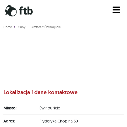
Home
Kluby
Amfiteatr Świnoujście
Amfiteatr Świnoujście
Lokalizacja i dane kontaktowe
Miasto:
Świnoujście
Adres:
Fryderyka Chopina 30