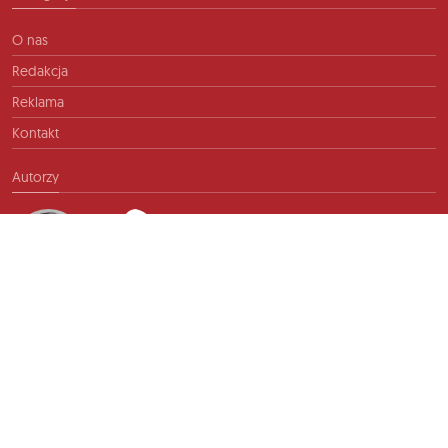
O nas
Redakcja
Reklama
Kontakt
Autorzy
Kontakt
info@ftb.pl
2026 © TIME FOR FRIENDS sp. z o.o. Wszelkie prawa zastrzeżone.