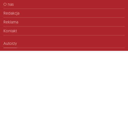
O nas
Redakcja
Reklama
Kontakt
Autorzy
Kontakt
info@ftb.pl
2026 © TIME FOR FRIENDS sp. z o.o. Wszelkie prawa zastrzeżone.
Polityka prywatności