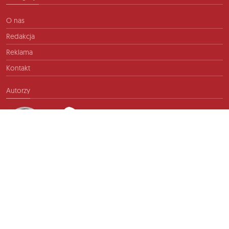
O nas
Redakcja
Reklama
Kontakt
Autorzy
Kontakt
info@ftb.pl
2026 © TIME FOR FRIENDS sp. z o.o. Wszelkie prawa zastrzeżone.