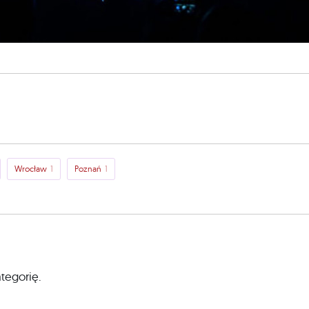
Wrocław
1
Poznań
1
ategorię.