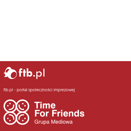
ftb.pl - portal społeczności imprezowej