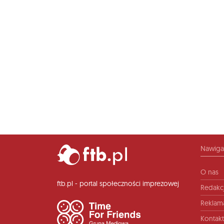
Nawiga
O nas
ftb.pl - portal społeczności imprezowej
Redakc
Reklam
Kontakt