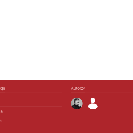
cja
Autorzy
ja
a