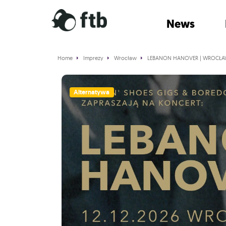
News
Home
Imprezy
Wrocław
LEBANON HANOVER | WROCŁ
Alternatywa