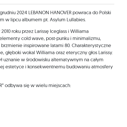
 grudniu 2024 LEBANON HANOVER powraca do Polski
 w lipcu albumem pt. Asylum Lullabies.
010 roku przez Larissę Iceglass i Williama
 elementy cold wave, post-punku i minimalizmu,
brzmienie inspirowane latami 80. Charakterystyczne
e, głęboki wokal Williama oraz eteryczny głos Larissy.
obył uznanie w środowisku alternatywnym na całym
znej estetyce i konsekwentnemu budowaniu atmosfery
 odbywa się w wielu miejscach: