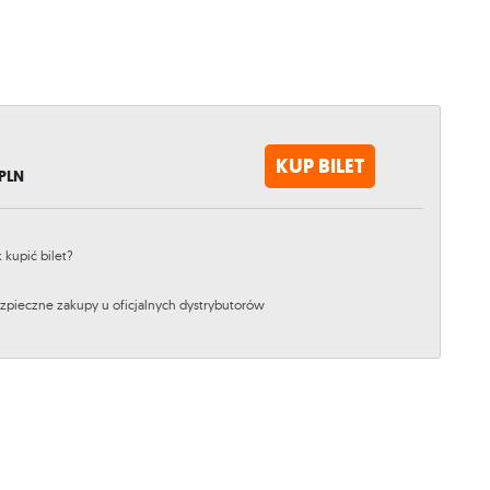
KUP BILET
PLN
k kupić bilet?
zpieczne zakupy u oficjalnych dystrybutorów