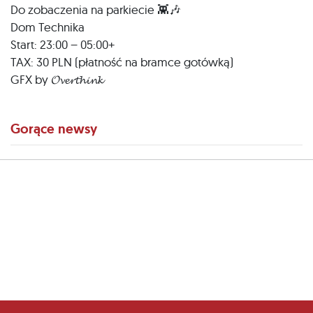
Do zobaczenia na parkiecie 👾🎶
Dom Technika
Start: 23:00 – 05:00+
TAX: 30 PLN (płatność na bramce gotówką)
GFX by 𝓞𝓿𝓮𝓻𝓽𝓱𝓲𝓷𝓴
Gorące newsy