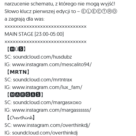
narzucenie schematu, z którego nie mogą wyjść!
Słowo klucz pierwszej edycji to ~ ⒺⓁⒺⒸⓉⓇⓄ
a zagrają dla was:
××××××××××××××××××××××××××××××
MAIN STAGE [23:00-05:00]
××××××××××××××××××××××××××××××
【🅷Ū🆂】
SC: soundcloud.com/husdubz
IG: www.instagram.com/mescalito94/
【𝗠𝗥𝗧𝗡】
SC: soundcloud.com/mrtntrax
IG: www.instagram.com/lux_fam/
【🅼🅰🆁🅶🅰🆂】
SC: soundcloud.com/margasxoxo
IG: www.instagram.com/margassssss/
【𝓞𝓿𝓮𝓻𝓽𝓱𝓲𝓷𝓴】
SC: www.instagram.com/overthinkdj/
IG: soundcloud.com/overthinkdj