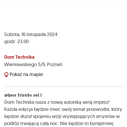
Sobota, 16 listopada 2024
godz: 23:00
Dom Technika
Wieniawskiego 5/9
,
Poznań
Pokaż na mapie
𝖜𝖍𝖔𝖘𝖊 𝖋𝖗𝖎𝖊𝖓𝖉𝖘 𝖛𝖔𝖑.𝖑
Dom Technika rusza z nową autorską serią imprez!
Każda edycja będzie mieć swój temat przewodni, który
będzie służył spojeniu wizji występujących artystów w
podróż trwającą całą noc. Nie będzie to bynajmniej