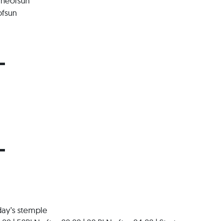
neofsun
ofsun
▬
▬
iday’s stemple