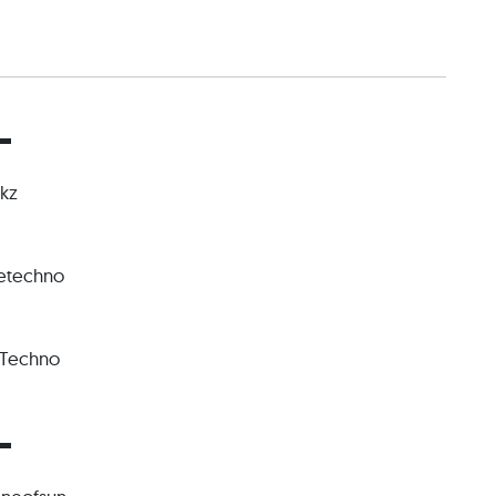
▬
kz
etechno
Techno
▬