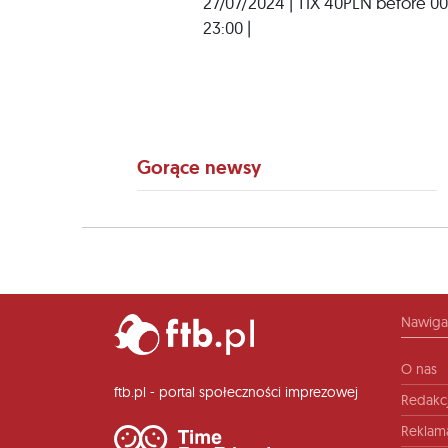
27/07/2024 | TIX 40PLN before 00:0
23:00 |
Gorące newsy
Nawiga
O nas
ftb.pl - portal społeczności imprezowej
Redakc
Reklam