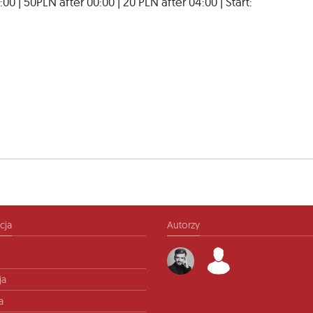
0 | 50PLN after 00:00 | 20 PLN after 04:00 | Start:
cja
Autorzy
ja
a