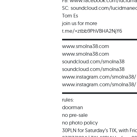
FB: www.facebook.com/lucidma
SC: soundcloud.com/lucidmane
Tom Es
join us for more
t.me/+ztbb9PhVBHA2NjY6
▬▬▬▬▬▬▬▬▬▬▬▬▬▬
www.smolna38.com
www.smolna38.com
soundcloud.com/smolna38
soundcloud.com/smolna38
www.instagram.com/smolna38/
www.instagram.com/smolna38/
▬▬▬▬▬▬▬▬▬▬▬▬▬▬
rules:
doorman
no pre-sale
no photo policy
30PLN for Saturday’s TIX, with Fr