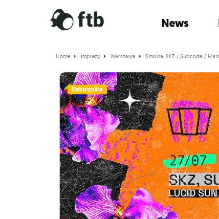
News
Home
Imprezy
Warszawa
Smolna: SKZ / Subcode / Marb
Elektronika